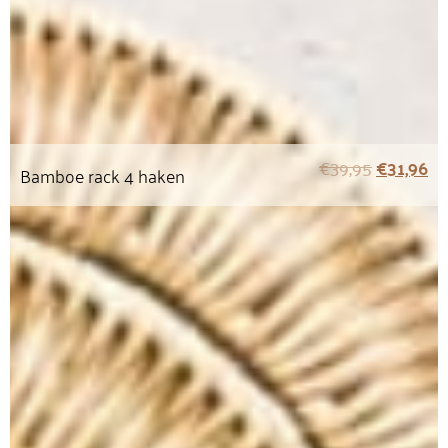
€
39,95
€
31,96
Bamboe rack 4 haken