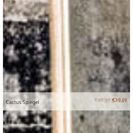
€
48,99
€
39,19
Cactus Spiegel