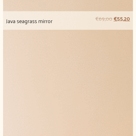
€
69,00
€
55,20
Java seagrass mirror