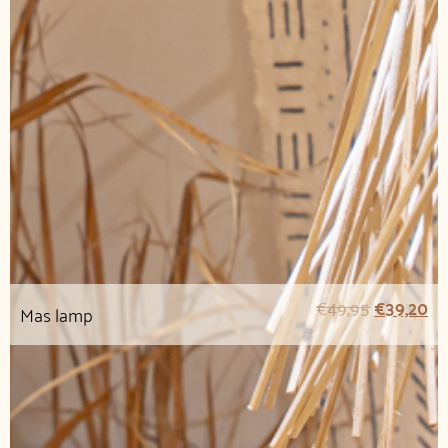
€
49,95
€
39,20
Mas lamp