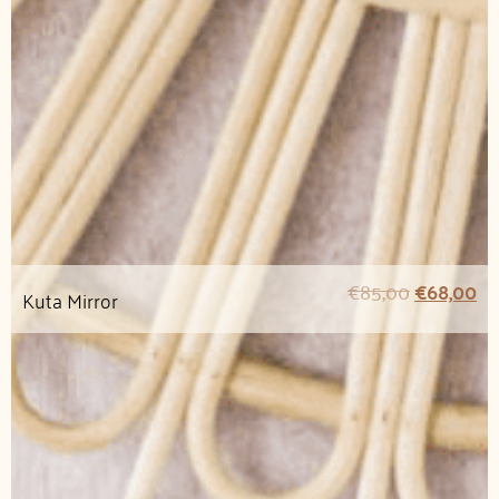
€
85,00
€
68,00
Kuta Mirror