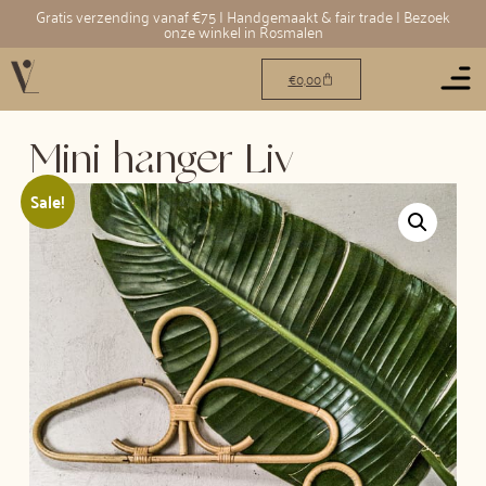
Gratis verzending vanaf €75 | Handgemaakt & fair trade | Bezoek
onze winkel in Rosmalen
€
0,00
Mini hanger Liv
Sale!