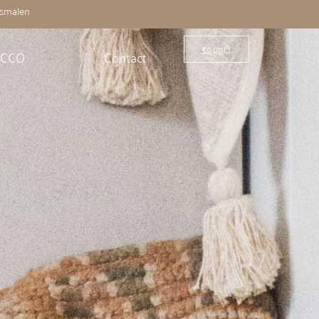
osmalen
€
0,00
OCCO
Contact