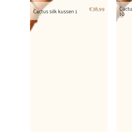
Cactu
€
38,99
Cactus silk kussen 1
10