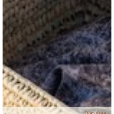
From
€
19,95