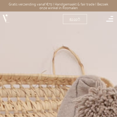
Gratis verzending vanaf €75 | Handgemaakt & fair trade | Bezoek
onze winkel in Rosmalen
€
0,00