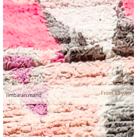
From
€
29,95
Jimbaran mand