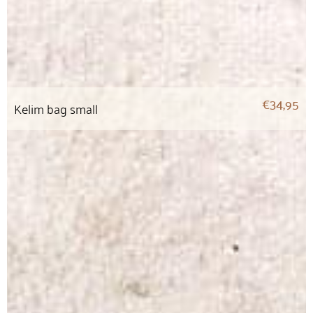
€
34,95
Kelim bag small