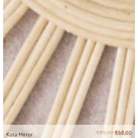
€
85,00
€
68,00
Kuta Mirror