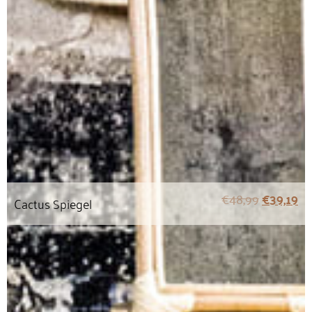
€
48,99
€
39,19
Cactus Spiegel