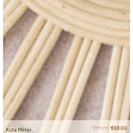
€
85,00
€
68,00
Kuta Mirror