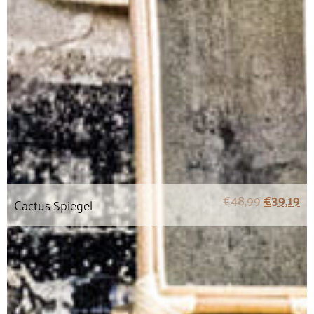
€
48,99
€
39,19
Cactus Spiegel