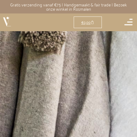
Gratis verzending vanaf €75 | Handgemaakt & fair trade | Bezoek
onze winkel in Rosmalen
€
0,00