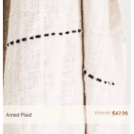
€
59,95
€
47,96
Amed Plaid