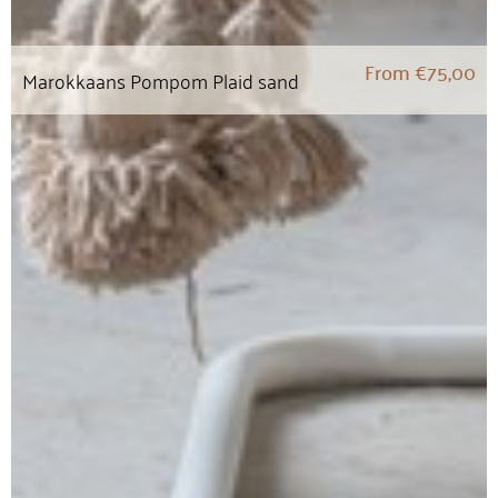
From
€
75,00
Marokkaans Pompom Plaid sand