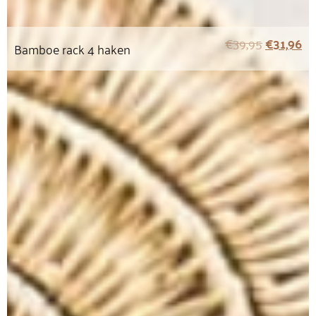
€
39,95
€
31,96
Bamboe rack 4 haken