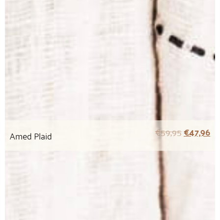
€
59,95
€
47,96
Amed Plaid