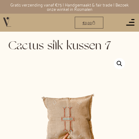
Gratis verzending vanaf €75 | Handgemaakt & fair trade | Bezoek
onze winkel in Rosmalen
€
0,00
Cactus silk kussen 7