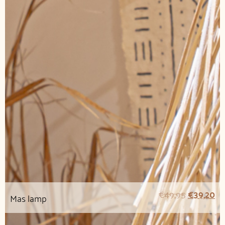
€
49,95
€
39,20
Mas lamp