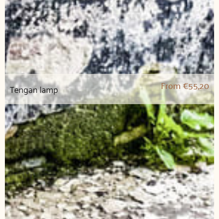
From
€
55,20
Tengan lamp