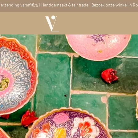
 verzending vanaf €75 | Handgemaakt & fair trade | Bezoek onze winkel in R