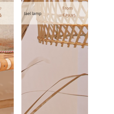
9
From
Jael lamp
6
€
79,95