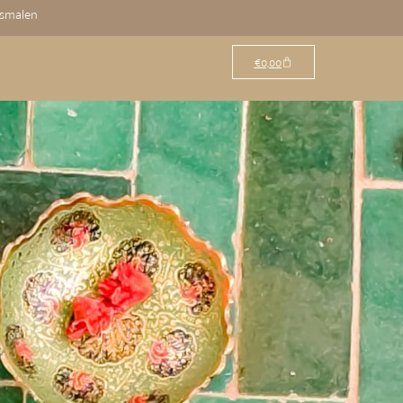
osmalen
€
0,00