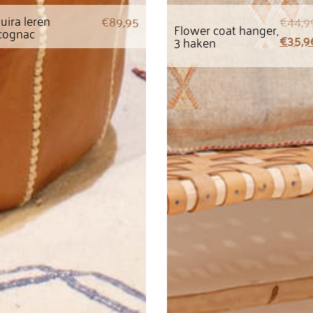
uira leren
€
89,95
€
44,9
Flower coat hanger,
cognac
€
35,9
3 haken