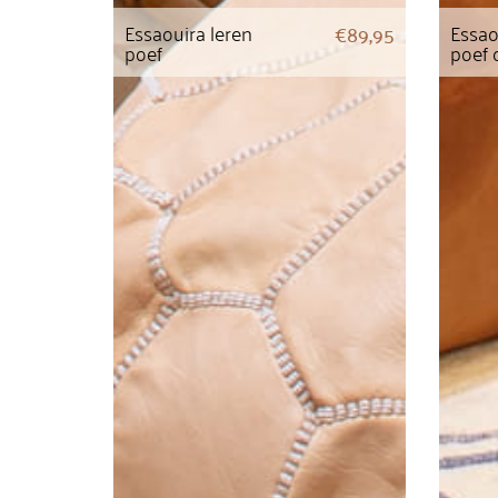
Essaouira leren
Essao
€
89,95
poef
poef 