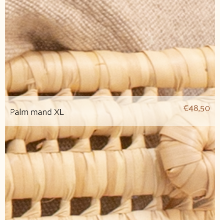
€
48,50
Palm mand XL