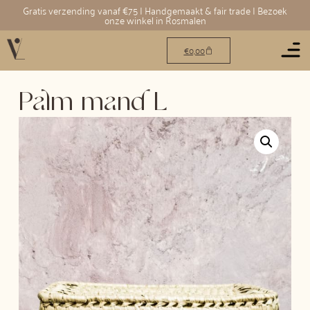
Gratis verzending vanaf €75 | Handgemaakt & fair trade | Bezoek
onze winkel in Rosmalen
€
0,00
Palm mand L