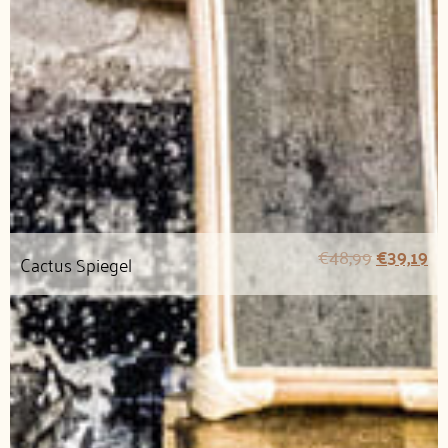
€
48,99
€
39,19
Cactus Spiegel