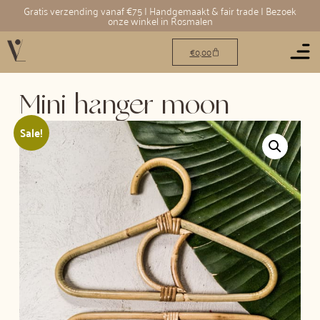
Gratis verzending vanaf €75 | Handgemaakt & fair trade | Bezoek
onze winkel in Rosmalen
€
0,00
Mini hanger moon
Sale!