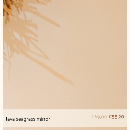
€
69,00
€
55,20
Java seagrass mirror