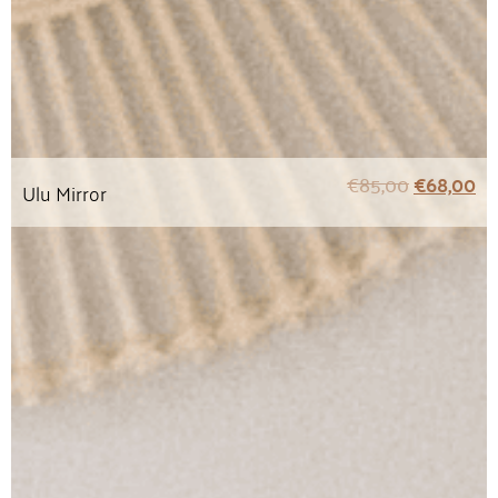
€
85,00
€
68,00
Ulu Mirror