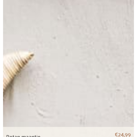
€
24,99
Rotan maantje