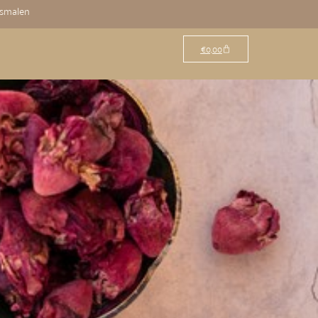
osmalen
€
0,00