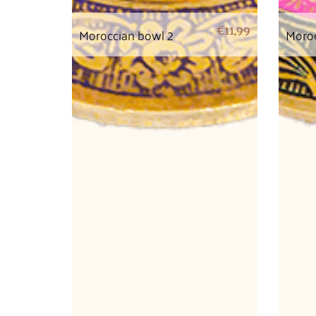
€
11,99
Moroccian bowl 2
Moroc