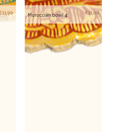
€
11,99
€
11,99
Moroccian bowl 4