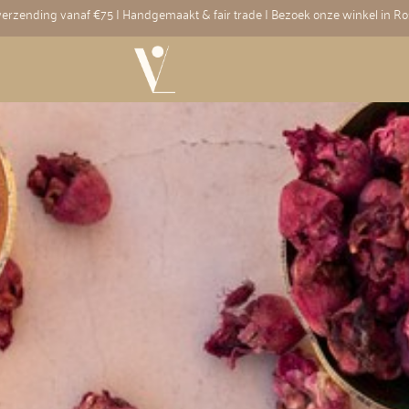
 verzending vanaf €75 | Handgemaakt & fair trade | Bezoek onze winkel in R