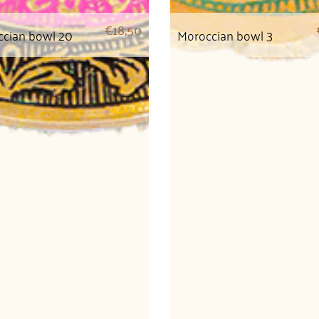
€
18,50
cian bowl 20
Moroccian bowl 3