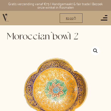
Gratis verzending vanaf €75 | Handgemaakt & fair trade | Bezoek
onze winkel in Rosmalen
€
0,00
Moroccian bowl 2