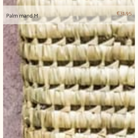
€
31,95
Palm mand M