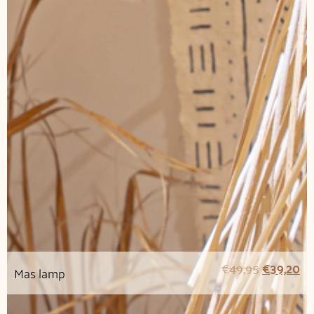
€
49,95
€
39,20
Mas lamp