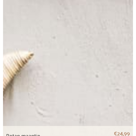
€
24,99
Rotan maantje