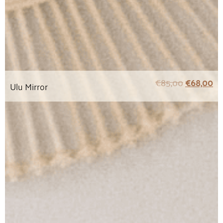
€
85,00
€
68,00
Ulu Mirror