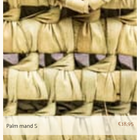
€
18,95
Palm mand S