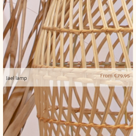
From
€
79,95
Jael lamp