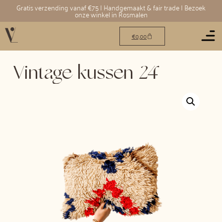
Gratis verzending vanaf €75 | Handgemaakt & fair trade | Bezoek
onze winkel in Rosmalen
€
0,00
Vintage kussen 24