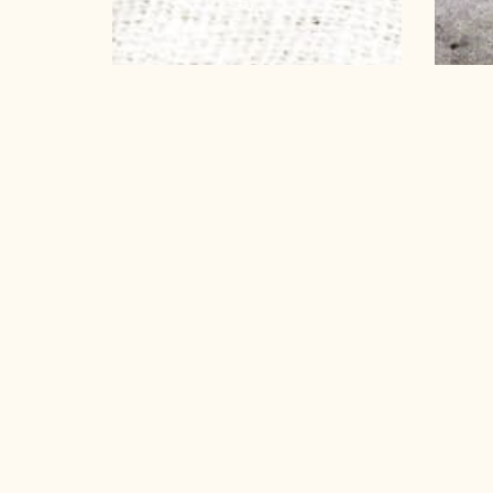
Join the newletter
Ontvang exclusieve updates over LIV CONCE