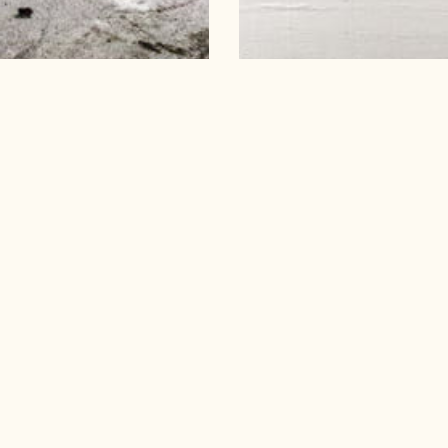
PTSTORE.
I have read and understood the Privacy Policy an
receive email communications from LIV CONCEPT S