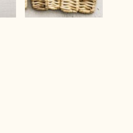
d confirm I am happy to
TORE