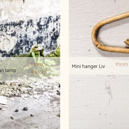
From
€
9,95
Mini hanger Liv
an lamp
€
55,20