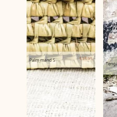
€
18,95
Palm mand S
Teng