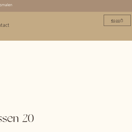
osmalen
€
0,00
tact
ssen 20