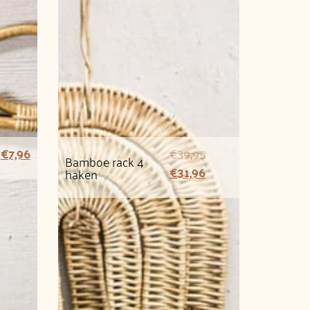
€
7,96
€
39,95
Bamboe rack 4
€
31,96
haken