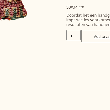
53×34 cm
Doordat het een handge
imperfecties voorkomen 
resultaten van handge
Add to ca