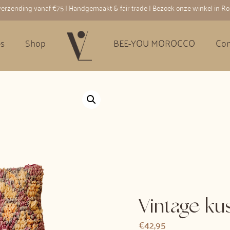
 verzending vanaf €75 | Handgemaakt & fair trade | Bezoek onze winkel in R
es
Shop
BEE-YOU MOROCCO
Con
Vintage ku
€
42,95