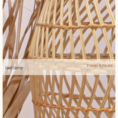
From
€
79,95
Jael lamp