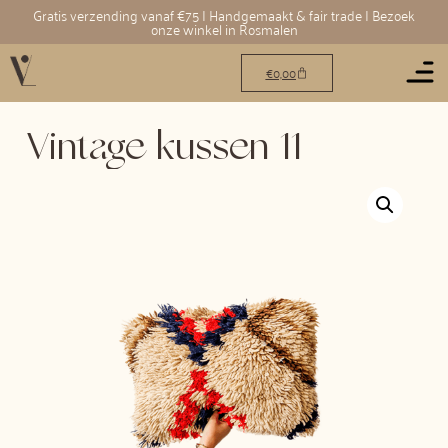
Gratis verzending vanaf €75 | Handgemaakt & fair trade | Bezoek
onze winkel in Rosmalen
€
0,00
Vintage kussen 11