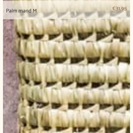
€
31,95
Palm mand M