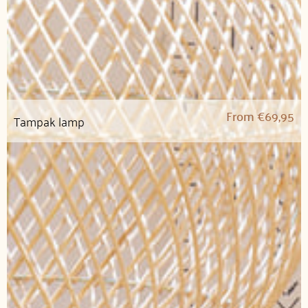
From
€
69,95
Tampak lamp