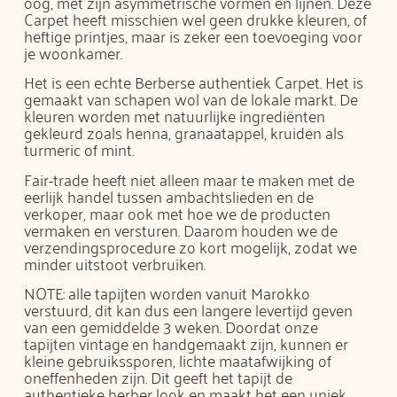
oog, met zijn asymmetrische vormen en lijnen. Deze
Carpet heeft misschien wel geen drukke kleuren, of
heftige printjes, maar is zeker een toevoeging voor
je woonkamer.
Het is een echte Berberse authentiek Carpet. Het is
gemaakt van schapen wol van de lokale markt. De
kleuren worden met natuurlijke ingrediënten
gekleurd zoals henna, granaatappel, kruiden als
turmeric of mint.
Fair-trade heeft niet alleen maar te maken met de
eerlijk handel tussen ambachtslieden en de
verkoper, maar ook met hoe we de producten
vermaken en versturen. Daarom houden we de
verzendingsprocedure zo kort mogelijk, zodat we
minder uitstoot verbruiken.
NOTE: alle tapijten worden vanuit Marokko
verstuurd, dit kan dus een langere levertijd geven
van een gemiddelde 3 weken. Doordat onze
tapijten vintage en handgemaakt zijn, kunnen er
kleine gebruikssporen, lichte maatafwijking of
oneffenheden zijn. Dit geeft het tapijt de
authentieke berber look en maakt het een uniek