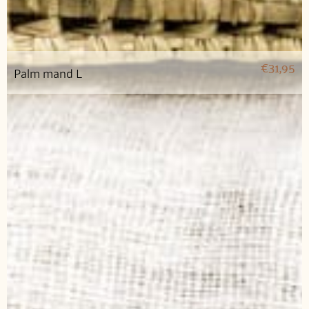
€
31,95
Palm mand L