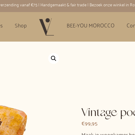
 verzending vanaf €75 | Handgemaakt & fair trade | Bezoek onze winkel in R
es
Shop
BEE-YOU MOROCCO
Con
Vintage poe
€
99,95
Maak je woonkamer hel