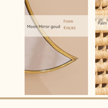
From
Palm
Moon Mirror goud
€
19,95