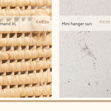
€
48,50
€
9,95
 mand XL
Mini hanger sun