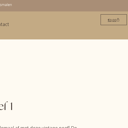
osmalen
€
0,00
tact
f 1
emaal af met deze vintage poef! De