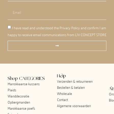
I have read and understood the Privacy Policy and confirm I am
happy to receive email communications from LIV CONCEPT STORE
Help
Shop CATEGORIES
Verzenden & retourneren
Marrokkaanse kussens
Bestellen & betalen
Ab
Plaids
Wholesale
Ons
Wanddecoratie
Contact
Blo
Opbergmanden
Algemene voorwaarden
Marokkaanse poefs